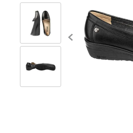
7
.
zapatillas mujer
8
.
zapato negro mujer
9
.
zapatos mujer
10
.
ballerinas