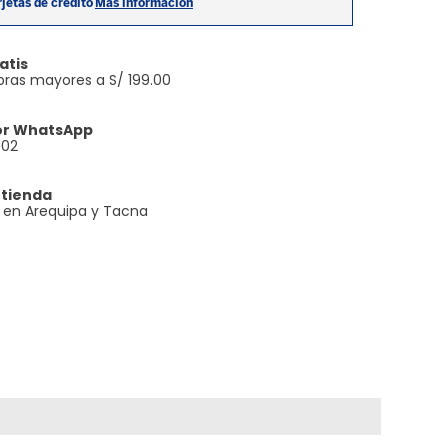
atis
ras mayores a S/ 199.00
or WhatsApp
602
 tienda
e en Arequipa y Tacna