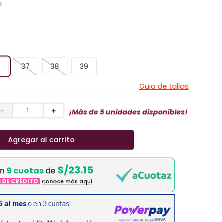
O
6
37
38
39
Guia de tallas
－
＋
¡Más de 5 unidades disponibles!
Agregar al carrito
S/23.15
en
9 cuotas
de
S DE CRÉDITO
Conoce más aqui