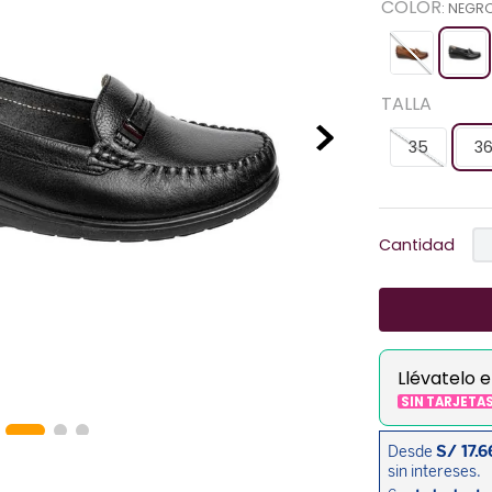
COLOR
:
NEGR
TALLA
35
3
Cantidad
Llévatelo 
SIN TARJETA