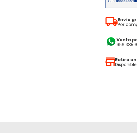
Envío gr
Por comp
Venta p
956 385 
Retiro en
Disponibl