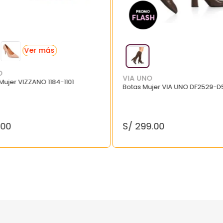
O
VIA UNO
 Mujer VIZZANO 1184-1101
Botas Mujer VIA UNO DF2529-D
.
00
S/
299
.
00