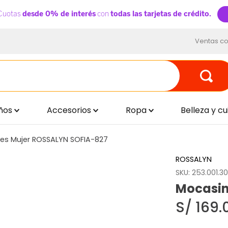
Ventas co
ños
Accesorios
Ropa
Belleza y c
es Mujer ROSSALYN SOFIA-827
ROSSALYN
SKU
:
253.001.3
Mocasin
S/
169
.