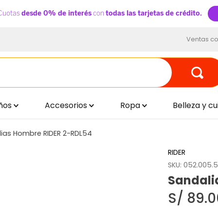
Ventas co
ños
Accesorios
Ropa
Belleza y c
ias Hombre RIDER 2-RDL54
RIDER
SKU
:
052.005.5
Sandali
S/
89
.
0