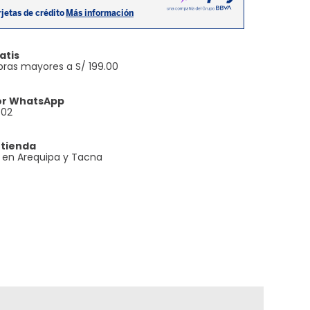
atis
ras mayores a S/ 199.00
or WhatsApp
602
 tienda
e en Arequipa y Tacna