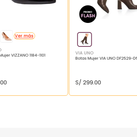
O
VIA UNO
 Mujer VIZZANO 1184-1101
Botas Mujer VIA UNO DF2529-D
.
00
S/
299
.
00