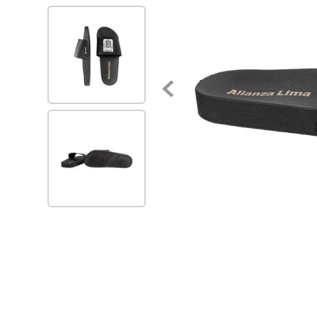
7
.
via uno
8
.
balerinas
9
.
zapatillas urbanas
10
.
zapatilla mujer