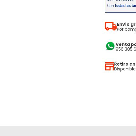
Envío gr
Por comp
Venta p
956 385 
Retiro en
Disponibl