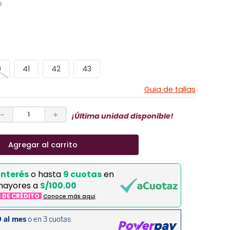
O
0
41
42
43
Guia de tallas
－
＋
¡Última unidad disponible!
Agregar al carrito
interés
o hasta
9 cuotas
en
mayores a
S/100.00
S DE CRÉDITO
Conoce más aqui