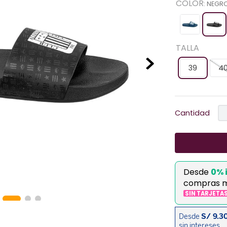
COLOR
:
NEGR
TALLA
39
4
Cantidad
Desde
0% 
compras 
SIN TARJETA