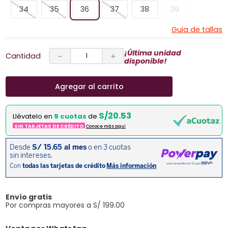
34
35
36
37
38
39
Guia de tallas
¡Última unidad
Cantidad
－
＋
disponible!
Agregar al carrito
S/20.53
Llévatelo en
9 cuotas
de
SIN TARJETAS DE CRÉDITO
Conoce más aqui
Envío gratis
Por compras mayores a S/ 199.00