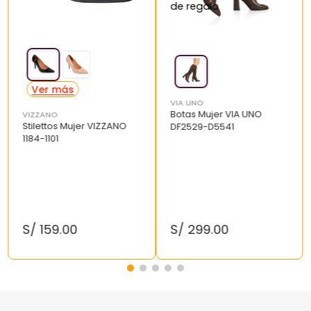
VIA UNO
Botas Mujer VIA UNO
VIZZANO
Stilettos Mujer VIZZANO
DF2529-D5541
1184-1101
S/
159
.
00
S/
299
.
00