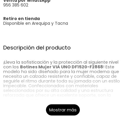
Venta por WhatsApp
956 385 602
Retiro en tienda
Disponible en Arequipa y Tacna
Descripción del producto
¡Lleva la sofisticación y la protección al siguiente nivel
con los
Botines Mujer VIA UNO DF1520-F2868
! Este
modelo ha sido diseñado para la mujer moderna que
necesita un calzado resistente y confiable, capaz de
seguirle el ritmo durante toda su jornada con un estilo
impecable. Confeccionados con materiales
seleccionados por su alta calidad y una estructura
reforzada que ofrece un excelente soporte, son la
opción ideal para elevar tus outfits de temporada,
brindando un ajuste ergonómico que garantiza
estabilidad y comodidad absoluta en cada paso que
Mostrar más
des. En
Kellys
, somos expertos en calzado. Contamos
con más de 37 años de trayectoria seleccionando
diseños de alta calidad y última tendencia para
garantizar la satisfacción de toda la familia.
¡Camina