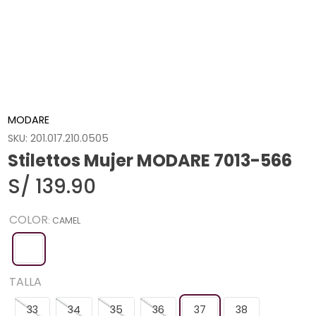
MODARE
SKU
:
201.017.210.0505
Stilettos Mujer MODARE 7013-566
S/
139
.
90
COLOR
:
CAMEL
TALLA
33
34
35
36
37
38