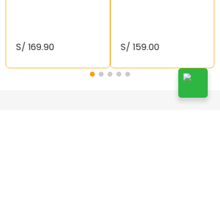
S/
169
.
90
S/
159
.
00
¡Suscríbete!
Suscribirse
Doy mi autorización a Kelly’s de enviarme publicidad a
mi correo y acepto las
Políticas de Privacidad
.