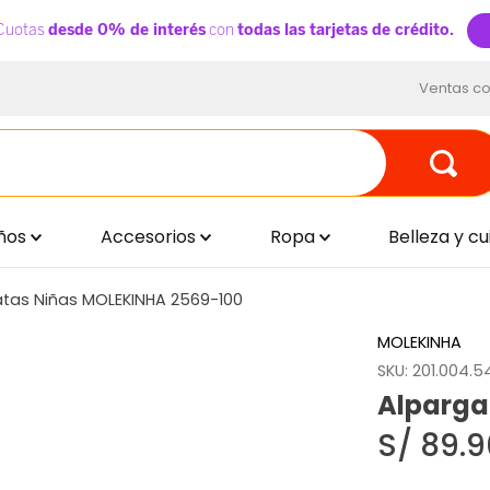
Ventas co
ños
Accesorios
Ropa
Belleza y c
atas Niñas MOLEKINHA 2569-100
MOLEKINHA
SKU
:
201.004.5
Alparga
S/
89
.
9