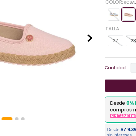
COLOR
:
ROSA
TALLA
27
28
Cantidad
Desde
0% 
compras 
SIN TARJETA