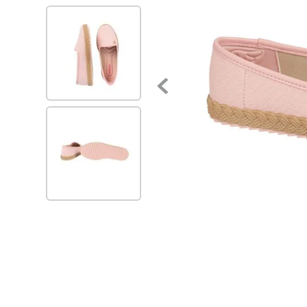
7
.
zapatillas urbanas
8
.
zapatilla mujer
9
.
sandalias vizzano
10
.
ballerinas