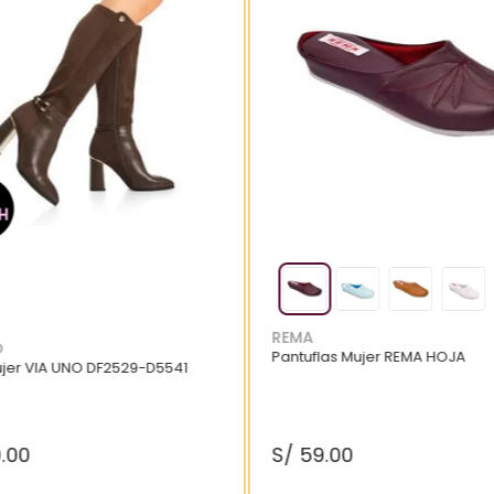
REMA
O
Pantuflas Mujer REMA HOJA
ujer VIA UNO DF2529-D5541
9
.
00
S/
59
.
00