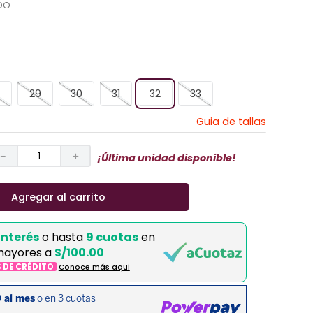
DO
29
30
31
32
33
Guia de tallas
－
＋
¡Última unidad disponible!
Agregar al carrito
interés
o hasta
9 cuotas
en
mayores a
S/100.00
S DE CRÉDITO
Conoce más aqui