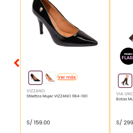
VIZZANO
VIA UN
Stilettos Mujer VIZZANO 1184-1101
Botas M
S/
159
.
00
S/
29