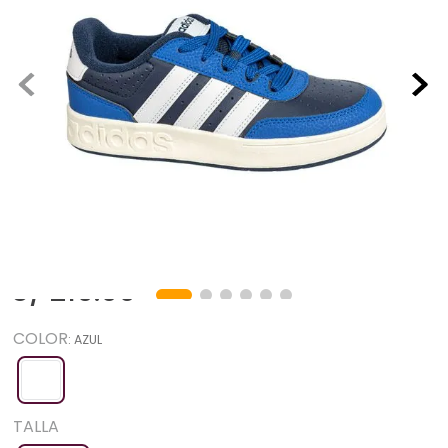
ADIDAS
SKU
:
329.001.113.0101
Zapatillas Urbanas Niños ADIDAS
JQ3062
S/
219
.
00
COLOR
:
AZUL
TALLA