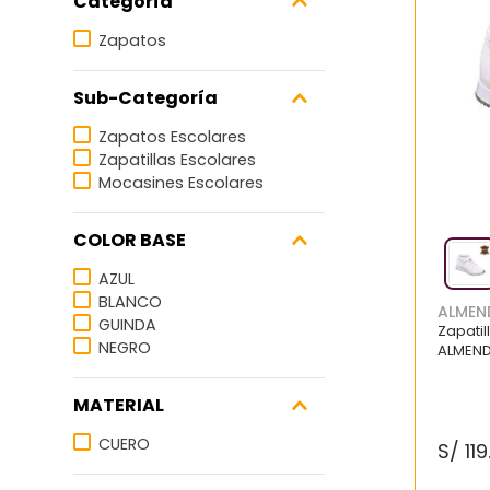
Categoría
7
.
via uno
Zapatos
8
.
balerinas
9
.
zapatillas urbanas
Sub-Categoría
10
.
zapatilla mujer
Zapatos Escolares
Zapatillas Escolares
Mocasines Escolares
COLOR BASE
AZUL
BLANCO
ALMEN
GUINDA
Zapatil
NEGRO
ALMEND
MATERIAL
CUERO
S/
119