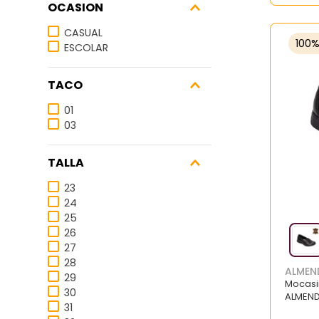
OCASION
CASUAL
100
ESCOLAR
TACO
01
03
TALLA
23
24
25
26
27
28
ALMEN
29
Mocasi
30
ALMEND
31