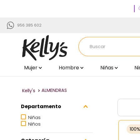
956 385 602
Buscar
Mujer
Hombre
Niñas
Ni
TÉRMINOS MÁS BUSCADOS
1
.
zapatillas
2
.
sandalias
ALMENDRAS
3
.
blancos
Departamento
4
.
zapatillas mujer
Niñas
5
.
zapato negro mujer
Niños
100
6
.
zapatos mujer