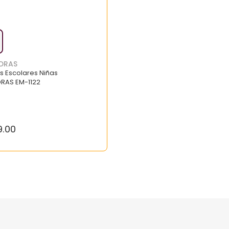
DRAS
s Escolares Niñas
RAS EM-1122
9
.
00