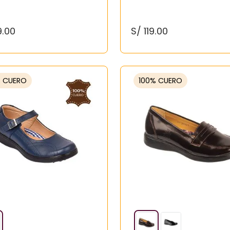
9
.
00
S/
119
.
00
% CUERO
100% CUERO