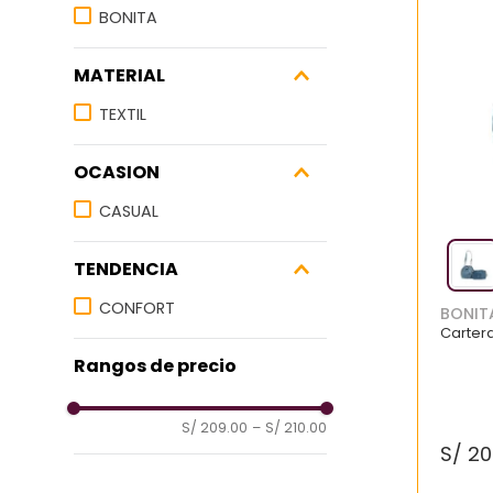
7
.
zapatillas mujer
BONITA
8
.
zapato negro mujer
MATERIAL
9
.
zapatos mujer
TEXTIL
10
.
ballerinas
OCASION
CASUAL
TENDENCIA
CONFORT
BONIT
Carter
Rangos de precio
S/ 209.00
–
S/ 210.00
S/
20