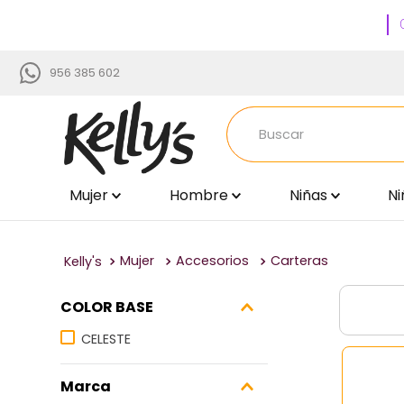
956 385 602
Buscar
Mujer
Hombre
Niñas
Ni
TÉRMINOS MÁS BUSCADOS
1
.
zapatillas
2
.
via uno
Mujer
Accesorios
Carteras
3
.
sandalias
COLOR BASE
4
.
blancos
CELESTE
5
.
time chopper
6
.
beige
Marca