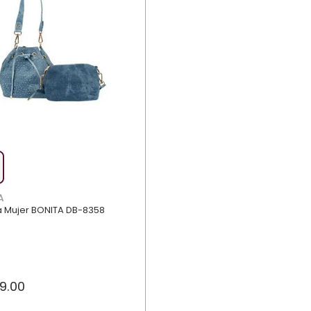
A
a Mujer BONITA DB-8358
9
.
00