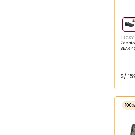
LUCKY
Zapato
BEAR 4
S/
15
100