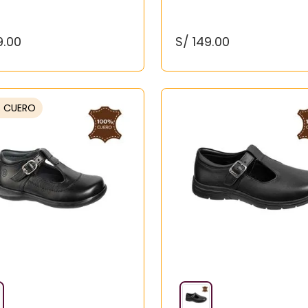
9
.
00
S/
149
.
00
% CUERO