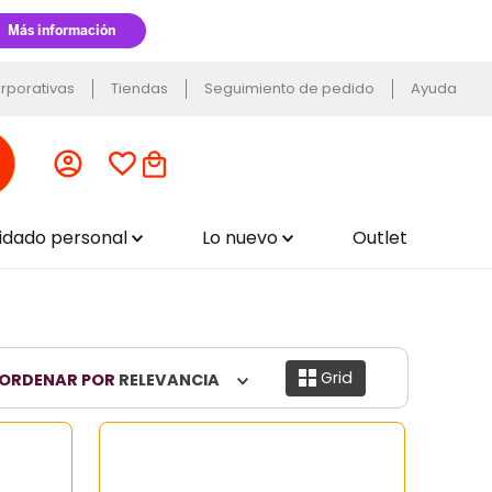
rporativas
Tiendas
Seguimiento de pedido
Ayuda
uidado personal
Lo nuevo
Outlet
Grid
ORDENAR POR
RELEVANCIA