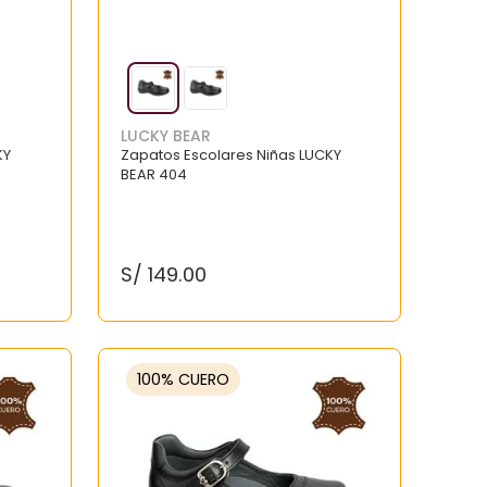
LUCKY BEAR
KY
Zapatos Escolares Niñas LUCKY
BEAR 404
S/
149
.
00
100% CUERO