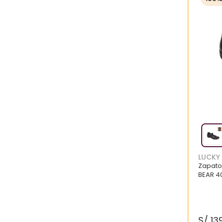
LUCKY
Zapato
BEAR 4
S/
13