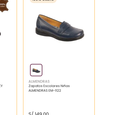
ALMENDRAS
KY
Zapatos Escolares Niñas
ALMENDRAS EM-1122
S/
149
.
00