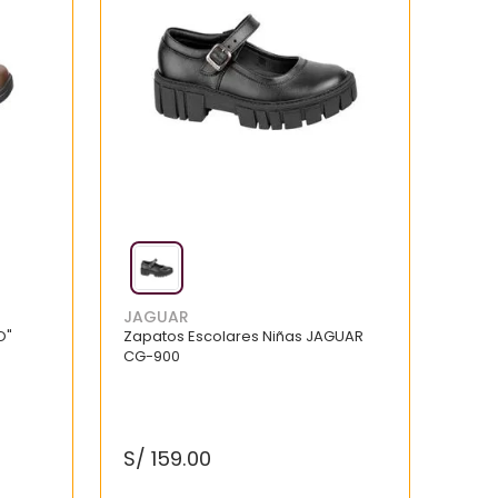
JAGUAR
O"
Zapatos Escolares Niñas JAGUAR
CG-900
S/
159
.
00