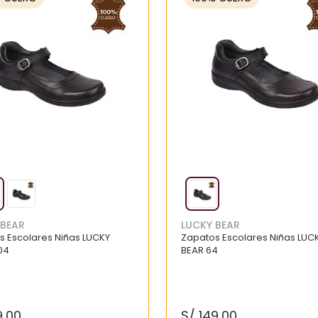
 BEAR
LUCKY BEAR
s Escolares Niñas LUCKY
Zapatos Escolares Niñas LUC
04
BEAR 64
9
.
00
S/
149
.
00