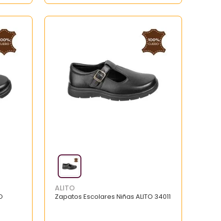
ALITO
O
Zapatos Escolares Niñas ALITO 34011