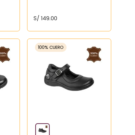
S/
149
.
00
100% CUERO