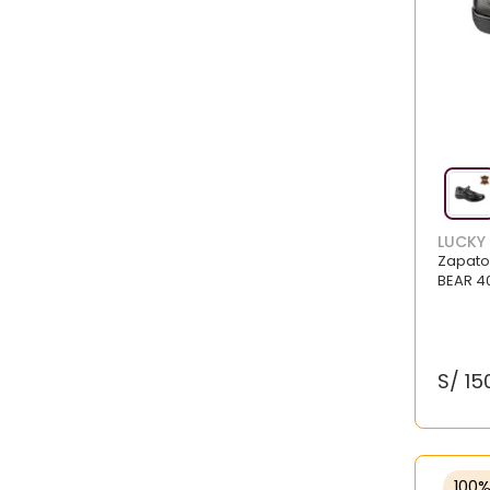
LUCKY
Zapato
BEAR 4
S/
15
100