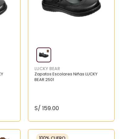
LUCKY BEAR
KY
Zapatos Escolares Niñas LUCKY
BEAR 2501
S/
159
.
00
100% CUERO