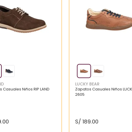
ND
LUCKY BEAR
s Casuales Niños RIP LAND
Zapatos Casuales Niños LUC
2605
9
.
00
S/
189
.
00