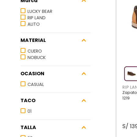
Marca
7
.
blancos
LUCKY BEAR
8
.
beige
RIP LAND
9
.
zapatos
ALITO
10
.
zapatillas mujer
MATERIAL
CUERO
NOBUCK
OCASION
CASUAL
RIP LA
Zapato
1219
TACO
01
S/
13
TALLA