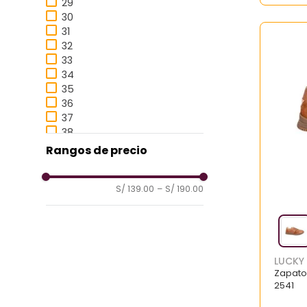
29
30
31
32
33
34
35
36
37
38
Rangos de precio
S/ 139.00
–
S/ 190.00
LUCKY
Zapato
2541