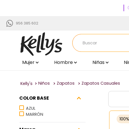
956 385 602
Buscar
Mujer
Hombre
Niñas
Ni
TÉRMINOS MÁS BUSCADOS
1
.
zapatillas
2
.
sandalias
Niños
Zapatos
Zapatos Casuales
3
.
via uno
COLOR BASE
4
.
carteras
AZUL
5
.
ballerinas
MARRÓN
100
6
.
time chopper